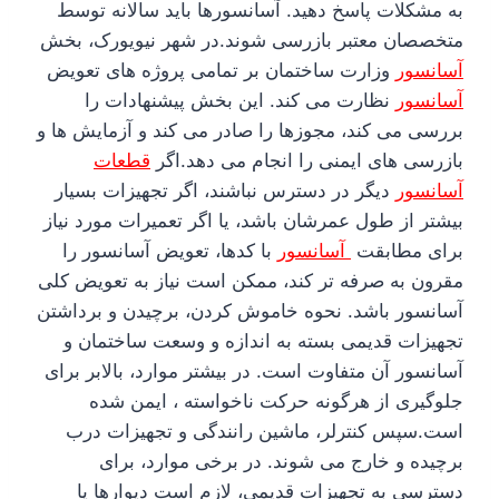
به مشکلات پاسخ دهید. آسانسورها باید سالانه توسط
متخصصان معتبر بازرسی شوند.در شهر نیویورک، بخش
آسانسور
وزارت ساختمان بر تمامی پروژه های تعویض
آسانسور
نظارت می کند. این بخش پیشنهادات را
بررسی می کند، مجوزها را صادر می کند و آزمایش ها و
بازرسی های ایمنی را انجام می دهد.
اگر
قطعات
آسانسور
دیگر در دسترس نباشند، اگر تجهیزات بسیار
بیشتر از طول عمرشان باشد، یا اگر تعمیرات مورد نیاز
برای مطابقت
آسانسور
با کدها، تعویض آسانسور را
مقرون به صرفه تر کند، ممکن است نیاز به تعویض کلی
آسانسور باشد.
نحوه خاموش کردن، برچیدن و برداشتن
تجهیزات قدیمی بسته به اندازه و وسعت ساختمان و
آسانسور آن متفاوت است. در بیشتر موارد، بالابر برای
جلوگیری از هرگونه حرکت ناخواسته ، ایمن شده
است.سپس کنترلر، ماشین رانندگی و تجهیزات درب
برچیده و خارج می شوند. در برخی موارد، برای
دسترسی به تجهیزات قدیمی، لازم است دیوارها یا