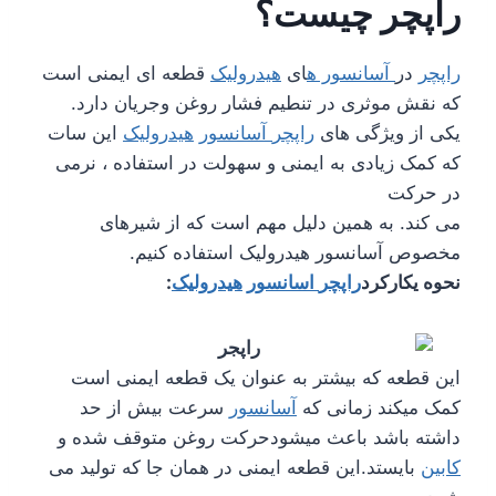
راپچر
چیست؟
راپچر
در
آسانسور ه
ای
هیدرولیک
قطعه ای ایمنی است
که نقش موثری در تنطیم فشار روغن وجریان دارد.
یکی از ویژگی های
راپچر
آسانسور
هیدرولیک
این سات
که کمک زیادی به ایمنی و سهولت در استفاده ، نرمی
در حرکت
می کند. به همین دلیل مهم است که از شیرهای
مخصوص آسانسور هیدرولیک استفاده کنیم.
نحوه یکارکرد
راپچر
اسانسور
هیدرولیک
:
این قطعه که بیشتر به عنوان یک قطعه ایمنی است
کمک میکند زمانی که
آسانسور
سرعت بیش از حد
داشته باشد باعث میشودحرکت روغن متوقف شده و
کابین
بایستد.این قطعه ایمنی در همان جا که تولید می