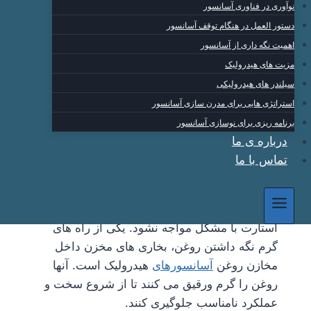
نوآوری در فناوری آسانسور
آسانسور
ی با 2 سال
دستور العمل در هنگام توقف آسانسور
گارانتی بی قید و شرط و
اهمیت نگه داری از آسانسور
مزیت های هیدرولیک
تضمین کیفیت در
آسیا
سیلندر های هیدرولیکی
استراتژی هایی برای مدرن سازی آسانسور
هیدرولیک
برنامه ریزی برای نوسازی آسانسور
درباره ی ما
تماس با ما
آسانسور
های هیدرولیک هیتر یا گرمکن
دارند.هیترهاکمک میکنند که درمناطق سرد
کوهستانی دمای روغن پایین نرود و سیستم برای
استارت با مشکل مواجه نشود. یکی از راه های
گرم نگه داشتن روغن، بخاری های مخزن داخل
مخازن روغن
آسانسورهای
هیدرولیک است. آنها
روغن را گرم ورقیق می کنند تا از شروع سخت و
عملکرد نامناسب جلوگیری کنند.