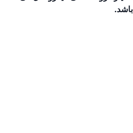
باشد.
صفحه اصلی
تغییر
محصولات
وضعیت
آسانسور هیدرولیکی
فهرست
جک هیدرولیک
پاوریونیت
فرزند
کارسلینگ
هیتر
هندپمپ
راپچر
بالابر
هیتر
گالری نمایشگاه بین المللی
تغییر
مقالات
وضعیت
آسانسور هیدرولیک