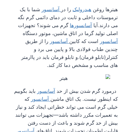
هیترها روغن
هیدرولیک
را در
آسانسور
شما با یک
ترموستات داخلی و ثابت در دمای دائمی گرم نگه
می دارند.آیا
آسانسورها
گرم می شوند؟ تجهیزات
اصلی تولید گرما در اتاق ماشین، موتور دستگاه
آسانسور
است که کابین
آسانسور
را از طریق
چندین طناب فولادی بالا و پایین می برد و
کنترلر(تابلو فرمان).و تابلو فرمان باید در پاارمتر
های مناسب و مشخص دما کار کند.
د
رمورد گرم شدن بیش از حد
آسانسور
باید بگوییم
که اینطور نیست. یک اتاق ماشین
آسانسور
که
خیلی گرم است می تواند خطراتی ایجاد کند و نیاز
به تعمیرات مکرر داشته باشد—تجهیزات می توانند
بیش از حد گرم شوند و باعث از دست رفتن
قابلیت اطمینان تجهیزات شوند. اتاق‌های
آسانسور